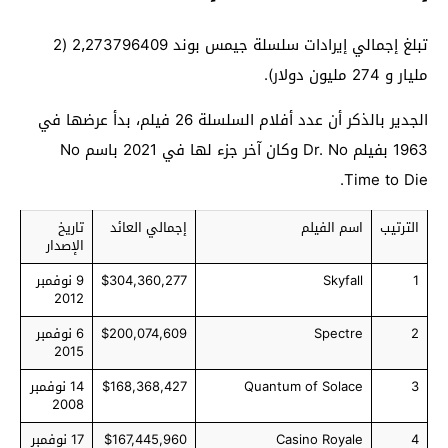
تبلغ إجمالي إيرادات سلسلة جيمس بوند 2٫273796409 (2
مليار و 274 مليون دولار).
الجدير بالذكر أن عدد أفلام السلسلة 26 فيلم، بدأ عرضها في
1963 بفيلم Dr. No وكان آخر جزء لها في 2021 باسم No
Time to Die.
الترتيب
اسم الفيلم
إجمالي العائد
تاريخ
الإصدار
1
Skyfall
$304,360,277
9 نوفمبر
2012
2
Spectre
$200,074,609
6 نوفمبر
2015
3
Quantum of Solace
$168,368,427
14 نوفمبر
2008
4
Casino Royale
$167,445,960
17 نوفمبر