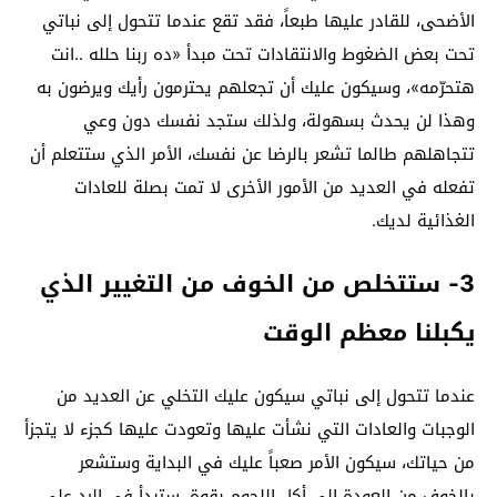
الأضحى، للقادر عليها طبعاً، فقد تقع عندما تتحول إلى نباتي
تحت بعض الضغوط والانتقادات تحت مبدأ «ده ربنا حلله ..انت
هتحرّمه»، وسيكون عليك أن تجعلهم يحترمون رأيك ويرضون به
وهذا لن يحدث بسهولة، ولذلك ستجد نفسك دون وعي
تتجاهلهم طالما تشعر بالرضا عن نفسك، الأمر الذي ستتعلم أن
تفعله في العديد من الأمور الأخرى لا تمت بصلة للعادات
الغذائية لديك.
3- ستتخلص من الخوف من التغيير الذي
يكبلنا معظم الوقت
عندما تتحول إلى نباتي سيكون عليك التخلي عن العديد من
الوجبات والعادات التي نشأت عليها وتعودت عليها كجزء لا يتجزأ
من حياتك، سيكون الأمر صعباً عليك في البداية وستشعر
بالخوف من العودة إلى أكل اللحوم بقوة، ستبدأ في الرد على