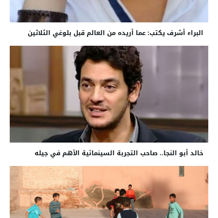
البراء أشرف يكتب: عما أريده من العالم قبل بلوغي الثلاثين
خالد أبو النجا.. صاحب التجربة السينمائية الأهم في جيله