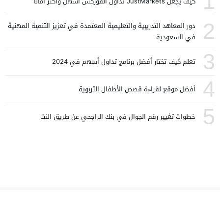
1
كيف يجعل JustMarkets تداول الفوركس أسهل وأكثر أمانًا
2
دور المعاهد التدريبية والتعليمية المعتمدة في تعزيز التنمية المهنية
في السعودية
3
تعلم كيف تختار أفضل برنامج تداول أسهم في 2024
4
أفضل موقع لقراءة قصص الأطفال التربوية
5
خطوات تغيير رقم الجوال في بنك الراجحي عن طريق النت
كسرة
© 2026 All rights reserved.
تصميم
مجلة الووردبريس