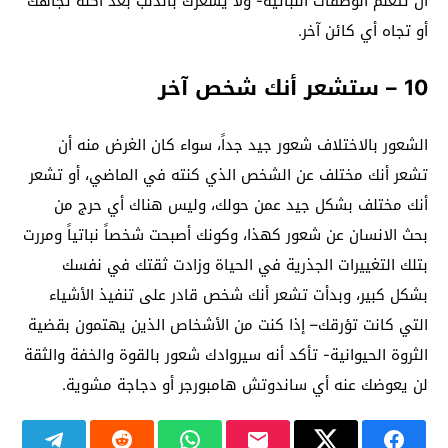
أن تتعلم الوصفات النباتية- ولا يشعرك بالذنب بعد أكله تجاهك
أو تجاه أي كائن آخر.
10 – ستشعر أنك شخص آخر
الشعور بالاختلاف شعور جيد جداً، سواء كان الغرض منه أن
تشعر أنك مختلف عن الشخص الذي كنته في الماضي، أو تشعر
أنك مختلف بشكل جيد عمن حولك، وليس هناك أي حرج من
بحث الانسان عن شعور كهذا، وكونك أصبحت شخصاً نباتياً ومررت
بتلك التغييرات الجذرية في الحياة وزادت ثقتك في نفسك
بشكل كبير، وبدأت تشعر أنك شخص قادر على تنفيذ الأشياء
التي كانت تؤرقك– إذا كنت من الأشخاص الذين يهتمون بقضية
الثروة الحيوانية- تأكد أنه سيروادك شعور بالقوة والخفة والثقة
لن يعوضك عنه أي ساندوتش هامبورجر أو دجاجة مشوية.