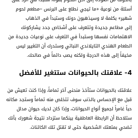
أسئلة من نوعية «ما تيجي نطلع على البرنس –مطعم لحوم
شهير» بكلمة لا وسيذهبون دونك وستبدأ في الذهاب
إلى مطاعم جديدة وتتعرف على أشخاص جدد يشاركونك
الاهتمامات نفسها وستبدأ في التعرف على نوعيات جديدة من
الطعام الهندي التايلاندي النباتي وستدرك أن التغيير ليس
مخيفاً إلى هذه الدرجة ولكنه يصب دائماً في صالحك.
4- علاقتك بالحيوانات ستتغير للأفضل
علاقتك بالحيوانات ستأخذ منحنى آخر تماماً، وإذا كنت تعيش من
قبل مع الإحساس بالذنب سوف تتخلص منه تماماً وستجد مكانه
حباً غامراً لجميع أنواع الحيوانات، وإذا كان لديك حيوان مدلل
ستلاحظ أن الرابطة العاطفية بينكما ستزداد نتيجة شعورك بأنك
تضحي بمتعتك الشخصية حتى لا تقتل تلك الكائنات.