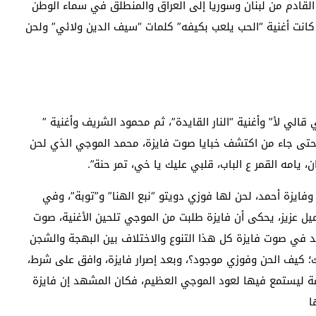
القادم من لبنان وسوريا إلى العراق والمنطلق في سماء الوطن
 كانت أغنية “الحب يلعب بكيفه” كلمات “سيف الدين ولائي” ولحن
الي لأ” وأغنية “النار القايدة”، ثم محمود الشريف وأغنية ”
حتى جاء من اكتشف خبايا صوت فايزة، محمد الموجي الذي لحن
 يامه القمر ع الباب، قلبي عليك يا خي، تمر حنة”.
195، بطولة محمد فوزي وفايزة أحمد، لحن لها فوزي دويتو “نبع الهنا” و”توبة”، وفي
يل عزيز، يحكى أن فايزة طلبت من الموجي تلحين الأغنية، صوت
د في صوت فايزة كل هذا التنوع والاختلاف بين البهجة والشجن
ك؛ كيف الحن وفوزي موجود؟، وبعد إصرار فايزة، وافق على شرط،
 ليستمع فيها لعود الموجي العظيم، فكان المشهد إن فايزة
ا