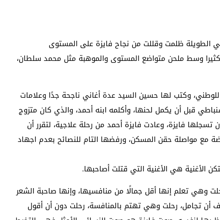
غاني الطويلة ظلمت وقللت من نجاح فايزة على المستوى
 كثيرا وسط ملحن متواضع المستوى والموهبة مثل محمد سلطان،
للوطني، وكتب لها حسين السيد عدة أغاني ناجحة جدًا وعلامات
سنباطي قبل أن يكمل لحنها، وأكلمه ابنه أحمد، والذي كان متزوج
 تسجلها فايزة، وعادت فايزة أحمد من رحلة علاجية، لتقرر أن
 مع مواصلة حقن المسكن، ورفضها التام للنصائح بعدم اجهاد
تكن الأغنية هي الأغنية التي قتلت أصاحبها.
حلت وهي تعلم إنها أقل جمالًا من منافسيها، وإنها صاحبة الشعر
رف أن تجامل، رحلت وهي تهتم بالمنافسة، رحلت دون أن أقول