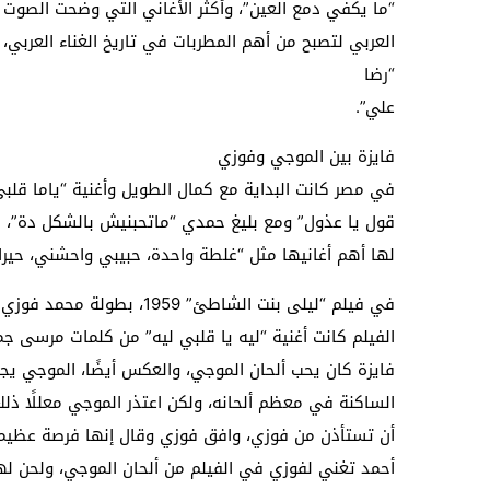
“ما يكفي دمع العين”، وأكثر الأغاني التي وضحت الصوت 
العربي لتصبح من أهم المطربات في تاريخ الغناء العربي،
“رضا
علي”.
فايزة بين الموجي وفوزي
في مصر كانت البداية مع كمال الطويل وأغنية “ياما قلبي ق
قول يا عذول” ومع بليغ حمدي “ماتحبنيش بالشكل دة”، 
لها أهم أغانيها مثل “غلطة واحدة، حبيبي واحشني، حيران،
في فيلم “ليلى بنت الشاطئ” 9
الفيلم كانت أغنية “ليه يا قلبي ليه” من كلمات مرسى جم
فايزة كان يحب ألحان الموجي، والعكس أيضًا، الموجي يج
الساكنة في معظم ألحانه، ولكن اعتذر الموجي معللًا ذل
أن تستأذن من فوزي، وافق فوزي وقال إنها فرصة عظيمة
أحمد تغني لفوزي في الفيلم من ألحان الموجي، ولحن له