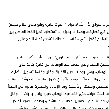
ر .. تقولي لأ .. لأ.. لأ حرام “، صوت فايزة وهو يغني كلام حسين
في تصنيفه، وهذا ما يميزه، لا تستطيع تميز الخط الفاصل بين
كأنها لم تفعل شيء، تتسرب داخلك لتشعل ثورة الروح على
.
اب، حضره عندما كان عازف “أورج” في فرقة الدكتور سامي
 حسين السيد ولحن محمد عبد الوهاب، لأن فايزة كانت على
وبعد 35 يوم بروفات مع عبد الوهاب، وفي يوم تسجيل الأغنية، وكان وقتها تسجيل الأغنية
لتسجيل والمقدمة الموسيقية ومع دخول فايزة قالت وقُدرت تهجر،
لتسجيل وتنبيها، وتأسفت وتم الإعادة واستمرت فايزة في الخطأ
 لست مرات، حتى قفد عبد الوهاب صبره وقال يا بنت …. وقال
اب وقاره أمام العاملين معه بهذا الشكل، وضحك الجميع ثم حل
ايزة وضحكت بصوت عال، وقالت بكل خفة دم: “شوفتوا شو