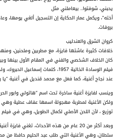
يحبني، شوفتوا.. بيعاملني مثل
بروفات.
كروان الشرق والعندليب
خلافات كثيرة عاشتها فايزة، مع مطربين وملحنين، ومنهم 
كان الخلاف الشخصي والفني في المقام الأول بينها وبين
فيلم الوسادة الخالية 1957، كلمات إس
عند نجاح أغنية، كما فعل مع محمد قنديل في أغنية “يا را
وينسب لفايزة أغنية ساخرة تحت اسم “هاتولي وابور الحري
ولكن الأغنية لمطربة مهجولة اسمها عفاف عطية وهي م
توزيع ، لأن اللحن الأصلي لكمال الطويل، وهي في فيلم “أبو 
وبعد أكثر من 20 عام من هذه الأحداث، تغني ف
سلطان، وهي الأغنية التي طلب عبد الحليم حافظ من محم