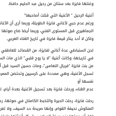
وغنتها فايزة بعد سنتان من رحيل عبد الحليم حافظ.
أغنية الرحيل ” الأغنية التي قتلت أصاحبها”
ورغم عدم حبي لأغاني فايزة الطويلة، وربما أرى أن الأ
الجماهيري قبل المستوى الفني، وربما أيضا ضاع صوتها
ولكن لا أحد ينكر قيمة فايزة في تاريخ الغناء العربي.
لحن السنباطي عدة أغاني لفايزة، من القصائد للعاطفي 
في تاريخها، وكانت أغنية “لا يا روح قلبي” الذي مات ال
من بنت فايزة “فريال النعامى”، ومات حسين السيد قبل أن
تسجل الأغنية، وهي ممددة على كرسيين وتحتضن الممرضة
نفسها أو
عدم الغناء، ورحلت فايزة بعد تسجيل الأغنية بعدة أيام، ل
رحلت فايزة، رحلت الحيرة والتخبط الكامنان في صوتها، ر
المنكوش نحيفة القوام، وإنها صريحة حد السيف، ولا تع