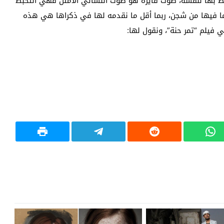
فظ بها لنفسه، صوت فايزة هو صوت النسائي الأمثل فهي التخبط
ا فيها من شجن، ربما أقل ما نقدمه لها في ذكراها هي هذه
فيلم “تمر حنة”، ونقول لها: