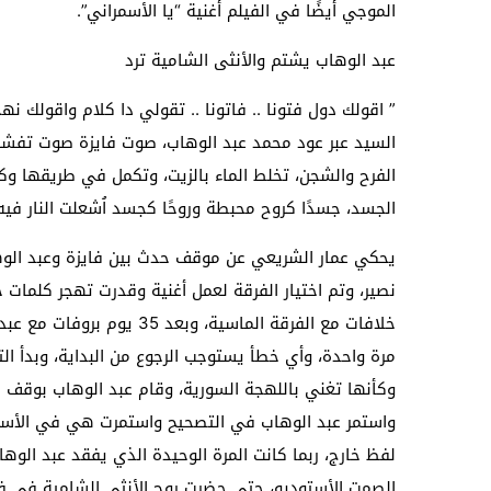
الموجي أيضًا في الفيلم أغنية “يا الأسمراني”.
عبد الوهاب يشتم والأنثى الشامية ترد
” اقولك دول فتونا .. فاتونا .. تقولي دا كلام واقولك نهج
السيد عبر عود محمد عبد الوهاب، صوت فايزة صوت تفشل 
الفرح والشجن، تخلط الماء بالزيت، وتكمل في طريقها و
الجسد، جسدًا كروح محبطة وروحًا كجسد اُشعلت النار فيه
يحكي عمار الشريعي عن موقف حدث بين فايزة وعبد الوه
نصير، وتم اختيار الفرقة لعمل أغنية وقدرت تهجر كلمات
خلافات مع الفرقة الماسية، 
مرة واحدة، وأي خطأ يستوجب الرجوع من البداية، وبدأ ا
وكأنها تغني باللهجة السورية، وقام عبد الوهاب بوقف ا
واستمر عبد الوهاب في التصحيح واستمرت هي في الأسف
لفظ خارج، ربما كانت المرة الوحيدة الذي يفقد عبد الوه
الصمت الأستوديو، حتى حضرت روح الأنثى الشامية في ف