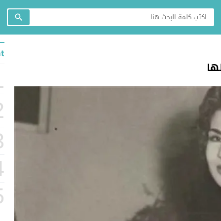
t
1
2
3
4
5