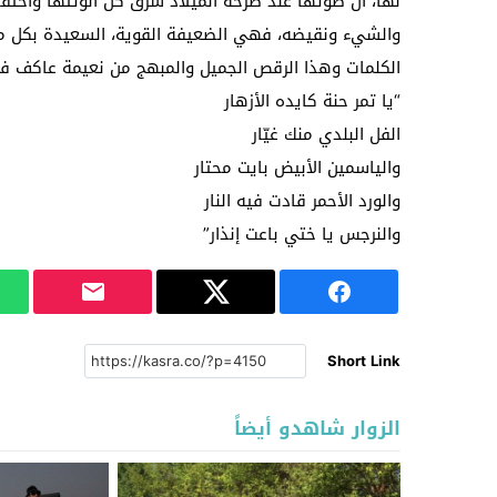
لها، أن صوتها عند صرخة الميلاد سرق كل أنوثتها واحت
والشيء ونقيضه، فهي الضعيفة القوية، السعيدة بكل م
الكلمات وهذا الرقص الجميل والمبهج من نعيمة عاكف في 
“يا تمر حنة كايده الأزهار
الفل البلدي منك غيّار
والياسمين الأبيض بايت محتار
والورد الأحمر قادت فيه النار
والنرجس يا ختي باعت إنذار”
Short Link
الزوار شاهدو أيضاً