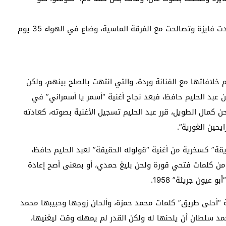
أخته”، ويكمل عمار الحكاية إن التسجيل ألغي يومها، وعادت فايزة وتصالحت مع الفرقة الماسية، وضاع في الهواء 35 يوم
خلافاتها مع الفنانة وردة، والتي انتهت بالصلح بينهم، ولكن
 عبد الحليم حافظ، فبعد نجاح أغنية “أسمر يا أسمراني” في
ماعيل الحبروك، ولحن كمال الطويل، قرر عبد الحليم تسجيل الأغنية بصوته، كعادته
يحين الغورية”.
قة” كسخرية من أغنية “قولوله الحقيقة” لعبد الحليم حافظ،
ن كلمات فتحي قورة ولحن بليغ حمدي، أو بمعنى أصح إعادة
عيون جريئة” 1958.
ايزة أغنية “أحلى طريق” كلمات محمد حمزة، وألحان زوجها وحبيبها محمد
د سلطان أن يلحنها له ولكن القدر لم يمهله وقت ليغنيها،