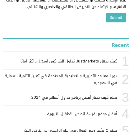
عدم الإساءة للكاتب أو للأشخاص أو للمقدسات أو مهاجمة الأديان أو الذات
الالهية. والابتعاد عن التحريض الطائفي والعنصري والشتائم.
Recent
1
كيف يجعل JustMarkets تداول الفوركس أسهل وأكثر أمانًا
2
دور المعاهد التدريبية والتعليمية المعتمدة في تعزيز التنمية المهنية
في السعودية
3
تعلم كيف تختار أفضل برنامج تداول أسهم في 2024
4
أفضل موقع لقراءة قصص الأطفال التربوية
5
خطوات تغيير رقم الجوال في بنك الراجحي عن طريق النت