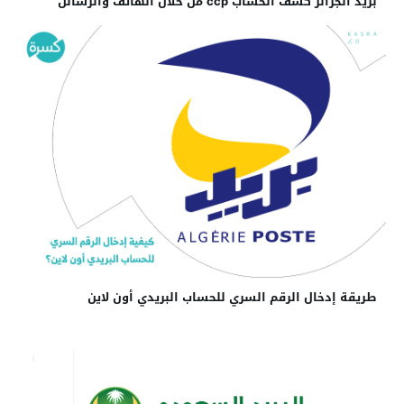
بريد الجزائر كشف الحساب ccp من خلال الهاتف والرسائل
طريقة إدخال الرقم السري للحساب البريدي أون لاين