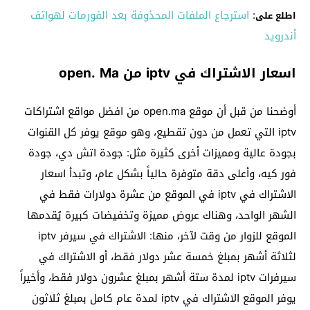
:
استرجاع الملفات المحذوفة بعد الفورمات لهواتف
اطلع على
أندرويد
اسعار الاشتراك في iptv من open. Ma
أوضحنا من قبل أن موقع open.ma من افضل مواقع اشتراكات
iptv التي تعمل من دون تقطيع، وهو موقع يوفر كل القنوات
بجودة عالية ومميزات أخرى كثيرة مثل: جودة اتش دي، جودة
فور كيه، وأعلى دقة متوفرة حالياً بشكل عام، وتبدأ اسعار
الاشتراك في iptv في الموقع من عشرة دولارات فقط في
الشهر الواحد، وهناك عروض مميزة وتخفيضات كبيرة يُقدمها
الموقع للزوار من وقت لآخر، منها: الاشتراك في سيرفر iptv
لثلاثة أشهر بمبلغ خمسة عشر دولار فقط، أو الاشتراك في
سيرفرات iptv لمدة ستة أشهر بمبلغ عشرون دولار فقط، وأخيراً
يوفر الموقع الاشتراك في iptv لمدة عام كامل بمبلغ ثلاثون