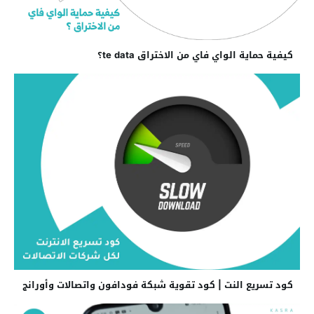
كيفية حماية الواي فاي من الاختراق te data؟
كود تسريع النت | كود تقوية شبكة فودافون واتصالات وأورانج