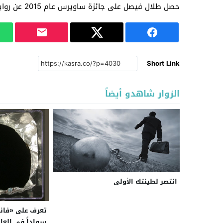
حصل طلال فيصل على جائزة ساويرس عام 2015 عن روايته “سرور”.
Short Link
الزوار شاهدو أيضاً
انتصر لطينتك الأولى
تعرف على «فانتا
سواداً في العا