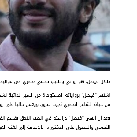
طلال فيصل، هو روائي وطبيب نفسي مصري، من مواليد 12 مايو 1985 في القاهرة، مصر
اشتهر “فيصل” برواياته المستوحاة من السير الذاتية لش
من حياة الشاعر المصري نجيب سرور، ويعمل حاليا على 
بعد أن أنهى “فيصل” دراسته في الطب التحق بقسم الفلس
النفسي والحصول على الدكتوراه، بالإضافة إلى لغته العربي