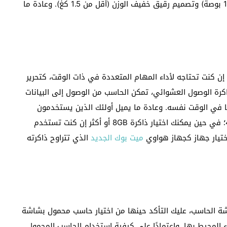
حاسب محمول بشاشة صغيرة الحجم (تتراوح بين 12 و13.3 بوصة) وتصميم رقيق خفيف الوزن (أقل من 1.5 كغ). وعادة ما
إن كنت تحتاجه لأداء المهام المتعددة في ذات الوقت، كتحرير
اكرة الوصول العشوائي، تمكن الحاسب من الوصول إلى البيانات
ها في الوقت نفسه. وعادة ما يميل أولئك الذين يستخدمون
حواسيبهم استخدامات قليلة إلى اختيار ذاكرة بحجم 4GB؛ في حين يمكنك اختيار ذاكرة 8GB أو أكثر إن كنت تستخدم
اختيار جهاز كجهاز هواوي
ميت بوك الجديد
الذي تتراوح ذاكرته
 الحاسب، عليك التأكد حينها من اختيار حاسب محمول بشاشة
 المحيط بها. واعتمادًا على كيفية استخدام الحاسب المحمول