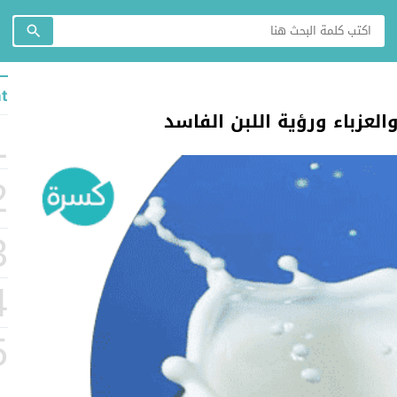
t
العزباء ورؤية اللبن الفاسد
1
2
3
4
5