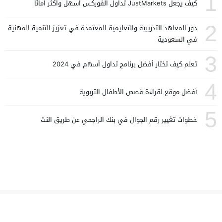
1
كيف يجعل JustMarkets تداول الفوركس أسهل وأكثر أمانًا
2
دور المعاهد التدريبية والتعليمية المعتمدة في تعزيز التنمية المهنية
في السعودية
3
تعلم كيف تختار أفضل برنامج تداول أسهم في 2024
4
أفضل موقع لقراءة قصص الأطفال التربوية
5
خطوات تغيير رقم الجوال في بنك الراجحي عن طريق النت
كسرة
© 2026 All rights reserved.
تصميم
مجلة الووردبريس