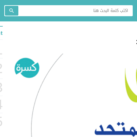
t
1
2
3
4
5