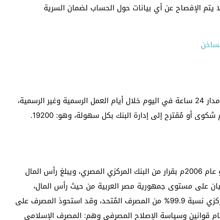
لا يتم الإفصاح عن أي بيانات حول الحساب لضمان السرية
لساخن
يُمكن التواصل مع رقم خدمة عملاء المصرف المتحد على مدار 24 ساعة في اليوم خلال أيام العمل الرسمية وغير الرسمية،
ى أو مُقترح إلى إدارة البنك بكل سهولة، وهو: 19200.
تم إنشاء المصرف المُتحد في التاسع والعشرون من يونيو عام 2006م بقرار من البنك المركزي المصري، ويبلغ رأس المال
يه وهو ثالث أكبر كيان على مستوى جمهورية مصر العربية من حيث رأس المال،
ولأول مرة في التاريخ المصرفي المصري يمتلك البنك المركزي نسبة 99.9% من المصرف المُتحد، وقد استحوذ المصرف على
أمام قوانين وسياسة الإصلاح المصرفي وهم: المصرف الإسلامي