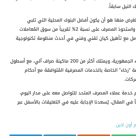
 النيل سابقاً.
لغرض منها هو أن يكون أفضل البنوك المحلية التي تلبي
احتياجات العملاء بالتوافق مع أحكام الشريعة الإسلامية، واستحوذ المصرف على نسبة 2% تقريباً من سوق المُعاملات
امل مع تأهيل كيان تقني وفني في أحدث منظومة تكنولوجية
وتبلغ عدد فروع المصرف المتحد 51 فرعاً في مختلف أنحاء الجمهورية، ويمتلك أكثر من 200 ماكينة صراف آلي، مع أسطول
 “رخاء” الخاصة بالخدمات المصرفية المُتوافقة مع أحكام
ركات.
خدمة عملاء المصرف المتحد للتواصل معه على مدار اليوم،
ي المقال، يُسعدنا الإجابة عليه في التعليقات بالأسفل عبر