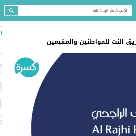
t
ق النت للمواطنين والمقيمين
1
2
3
4
5