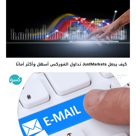
كيف يجعل JustMarkets تداول الفوركس أسهل وأكثر أمانًا