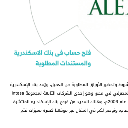
وط وتحضير الأوراق المطلوبة من العميل، ويُعد بنك الإسكندرية
من أهم بنوك القطاع الخاص الرائد في السوق المالي والمصرفي في مصر، وهو إحدى الشركات التابعة لمجموعة Intesa
Sanpaolo Group أو البنك التُجاري الرائد في إيطاليا منذ عام 2006م، وهناك العديد من فروع بنك الإسكندرية المنتشرة
ساب، ونوضح لكم في المقال عبر موقعنا
مميزات فتح
كسرة