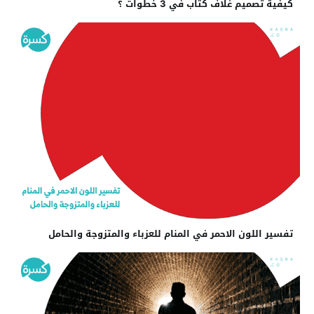
كيفية تصميم غلاف كتاب في 3 خطوات ؟
تفسير اللون الاحمر في المنام للعزباء والمتزوجة والحامل