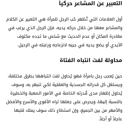
التعبير عن المشاعر حركياً
أول العلامات التي تُظهر حُب الرجل للمرأة هي التعبير عن الكلام
والمشاعر معها من خلال حركه يديه، فإن الرجل الذي يرغب في
مغادرة المكان أو عدم الحديث مع شخص ما تجده مكتوف
الأيدي أو يضع يديه في جيبه لانزعاجه ورغبته في الرحيل.
محاولة لفت انتباه الفتاة
حين يُعجب رجل بامرأة فهو يُحاول لفت انتباهها بطرق مختلفة،
ويستغل كل قدراته الجسدية والعقلية لكي تنبهر به، وسوف
يُحاول إظهار مدى قُدرته الخاصة في الأمور الصعبة والخطيرة
بالنسبة إليها، ويحرص على جعلها تراه الأقوى والأسرع والأفضل
والأمهر من بين الجميع، وإن استطاع ذلك سوف يملك قلبها
عاجلاً أو آجلاً.