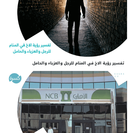
تفسير رؤية الاخ في المنام للرجل والعزباء والحامل