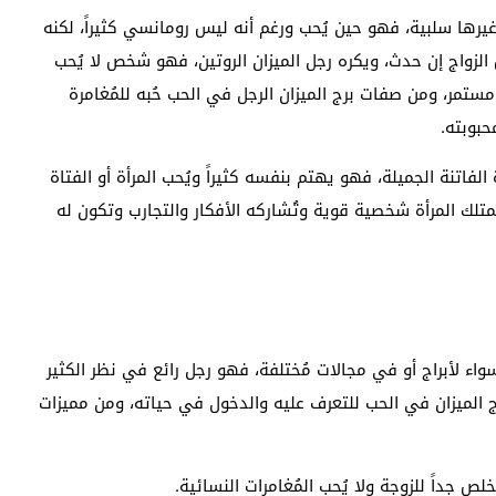
يرها سلبية، فهو حين يُحب ورغم أنه ليس رومانسي كثيراً، لكنه
 الزواج إن حدث، ويكره رجل الميزان الروتين، فهو شخص لا يُحب
ستمر، ومن صفات برج الميزان الرجل في الحب حُبه للمُغامرة
حبوبته.
فاتنة الجميلة، فهو يهتم بنفسه كثيراً ويُحب المرأة أو الفتاة
تلك المرأة شخصية قوية وتُشاركه الأفكار والتجارب وتكون له
 لأبراج أو في مجالات مُختلفة، فهو رجل رائع في نظر الكثير
 الميزان في الحب للتعرف عليه والدخول في حياته، ومن مميزات
ص جداً للزوجة ولا يُحب المُغامرات النسائية.