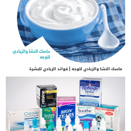
ماسك النشا والزبادي للوجه | فوائد الزبادي للبشرة