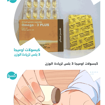
كبسولات اوميجا 3 بلس لزيادة الوزن