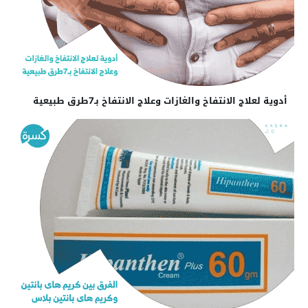
أدوية لعلاج الانتفاخ والغازات وعلاج الانتفاخ بـ7طرق طبيعية