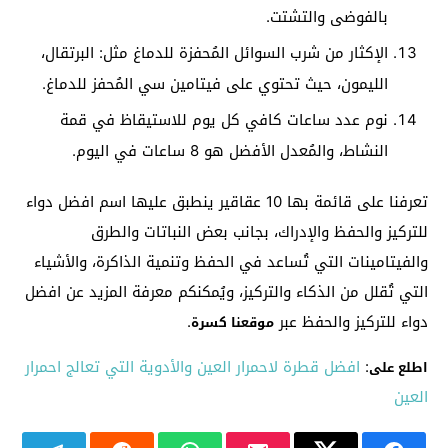
بالفوضى والتشتت.
الإكثار من شرب السوائل المُحفزة للدماغ مثل: البرتقال،
الليمون، حيث تحتوي على فيتامين سي المُحفز للدماغ.
نوم عدد ساعات كافي كل يوم للاستيقاظ في قمة
النشاط، والمُعدل الأفضل هو 8 ساعات في اليوم.
تعرفنا على قائمة بها 10 عقاقير ينطبق عليها اسم افضل دواء
للتركيز والحفظ والإدراك، بجانب بعض النباتات والطرق
والفيتامينات التي تُساعد في الحفظ وتنمية الذاكرة، والأشياء
التي تُقلل من الذكاء والتركيز، ويُمكنكم معرفة المزيد عن افضل
دواء للتركيز والحفظ عبر
.
موقعنا كسرة
:
افضل قطرة لاحمرار العين والأدوية التي تعالج احمرار
اطلع على
العين