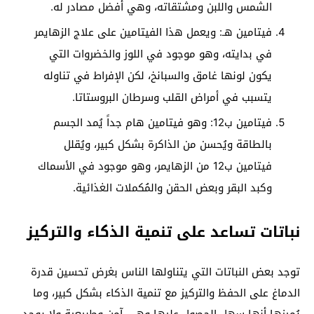
الشمس واللبن ومشتقاته، وهي أفضل مصادر له.
فيتامين هـ: ويعمل هذا الفيتامين على علاج الزهايمر
في بدايته، وهو موجود في اللوز والخضروات التي
يكون لونها غامق والسبانخ، لكن الإفراط في تناوله
يتسبب في أمراض القلب وسرطان البروستاتا.
فيتامين ب12: وهو فيتامين هام جداً يُمد الجسم
بالطاقة ويُحسن من الذاكرة بشكل كبير، ويُقلل
فيتامين ب12 من الزهايمر، وهو موجود في الأسماك
وكبد البقر وبعض الحقن والمُكملات الغذائية.
نباتات تساعد على تنمية الذكاء والتركيز
توجد بعض النباتات التي يتناولها الناس بغرض تحسين قدرة
الدماغ على الحفظ والتركيز مع تنمية الذكاء بشكل كبير، وما
يُميزها أنها سهل الحصول عليها وهي آمن وطبيعية ولا يوجد