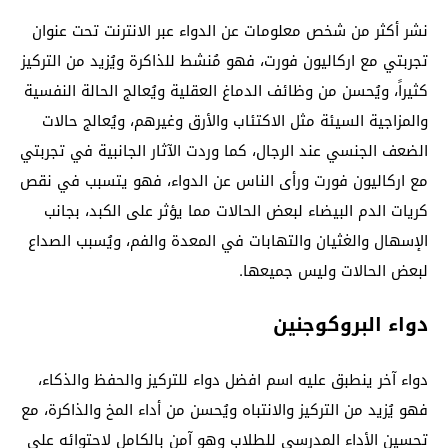
نشر أكثر من شخص معلومات عن الدواء عبر الانترنت تحت عنوان
تجربتي مع اركاليون فورت، فهو مُنشط للذاكرة ويُزيد من التركيز
كثيراً، ويُحسن من وظائف الدماغ العقلية ويُعالج الحالة النفسية
والمزاجية السيئة مثل الاكتئاب والأرق وغيرهم، ويُعالج حالات
الضعف الجنسي عند الرجال، كما وردت الآثار الجانبية في تجربتي
مع اركاليون فورت ورأى الناس عن الدواء، فهو يتسبب في نقص
كريات الدم البيضاء لبعض الحالات مما يؤثر على الكبد، بجانب
الإسهال والغثيان والتهابات في المعدة والفم، ويُسبب الصداع
لبعض الحالات وليس جميعها.
دواء البروكوجنين
دواء آخر ينطبق عليه اسم افضل دواء للتركيز والحفظ والذكاء،
فهو يُزيد من التركيز والانتباه ويُحسن من أداء المخ والذاكرة، مع
تحسين الأداء المدرسي للطلاب وهو آمن بالكامل لاحتوائه على