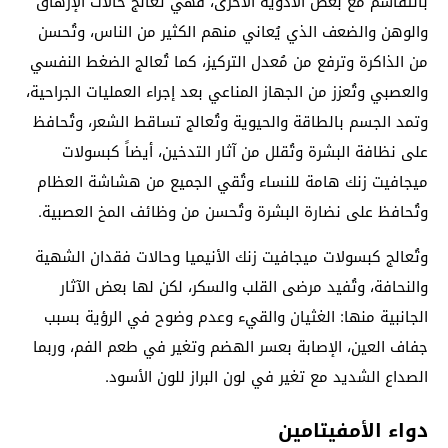
بالتقاسم مع بعض الأدوية الأخرى، فهي تُعالج حالات الإرهاق
والوهن والضعف الذي يُعاني منهم الكثير من الناس، وتُحسن
من الذاكرة وترفع من مُعدل التركيز، كما تُعالج الضغط النفسي
والعصبي وتُعزز من الجهاز المناعي بعد إجراء العمليات الجراحية،
وتمد الجسم بالطاقة والحيوية وتُعالج تساقط الشعر، وتُحافظ
على نظافة البشرة وتُقلل من آثار التدخين، أيضاً كبسولات
ميجافيت زنك هامة للنساء وتُقي الجميع من هشاشة العظام
وتُحافظ على نضارة البشرة وتُحسن من وظائف المخ العصبية.
وتُعالج كبسولات ميجافيت زنك الأنيميا وحالات فقدان الشهية
والنحافة، وتُفيد مرضى القلب والسكر، لكن لها بعض الآثار
الجانبية منها: الغثيان والقيء وعدم وضوح في الرؤية بسبب
جفاف العين، الإصابة بعسر الهضم وتغير في طعم الفم، وربما
الصداع الشديد مع تغير في لون البراز للون الأسود.
دواء الأمفيتامين