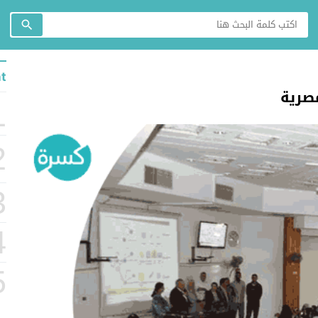
t
صرية
1
2
3
4
5