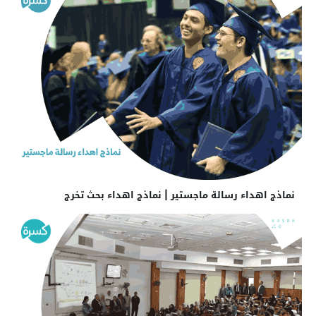
نماذج اهداء رسالة ماجستير | نماذج اهداء بحث تخرج