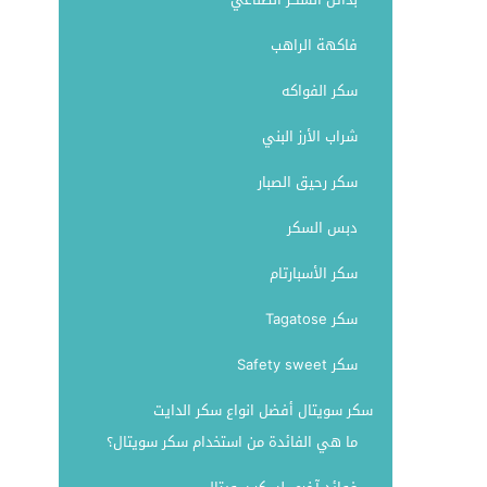
فاكهة الراهب
سكر الفواكه
شراب الأرز البني
سكر رحيق الصبار
دبس السكر
سكر الأسبارتام
سكر Tagatose
سكر Safety sweet
سكر سويتال أفضل انواع سكر الدايت
ما هي الفائدة من استخدام سكر سويتال؟