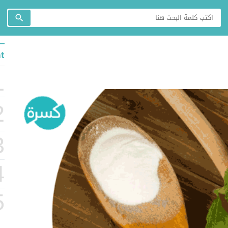
t
1
2
3
4
5