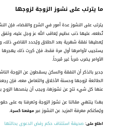
ما يترتب على نشوز الزوجة لزوجها
يترتب على النشوز عدة أمور في الشرع والقضاء، فإن الن
تُطعه، عليها ذنب عظيم يُعاقب الله عز وجل عليه، وتفق ا
يُعطيها نفقة شهرية بعد الطلاق ويُحدد القاضي ذلك، وإن 
يستجيب لأوامرها أول مرة فقط، فإن كررت ذلك يهجرها ا
الأوامر يضرب ضرباً غير مُبرحاً.
جدير بالذكر أن النفقة والسكن يسقطون عن الزوجة الناشز
الطائعة لزوجها وحسنة الأخلاق والتعامل معه، فإن رجع
عنها كل شيء نتج عن نشوزها، ويجب أن ينصحها الزوج باست
بهذا ينتهي مقالنا عن نشوز الزوجة وتعرفنا به على حقو
ويُمكنكم معرفة المزيد عن النشوز عبر
.
موقعنا كسرة
:
صحيفة استئناف حكم رفض الدعوى بحالتها
اطلع على