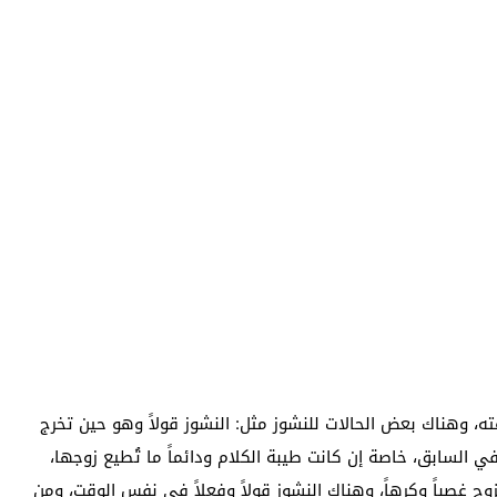
ته، وهناك بعض الحالات للنشوز مثل: النشوز قولاً وهو حين تخرج
ي السابق، خاصة إن كانت طيبة الكلام ودائماً ما تُطيع زوجها،
زوج غصباً وكرهاً، وهناك النشوز قولاً وفعلاً في نفس الوقت، ومن