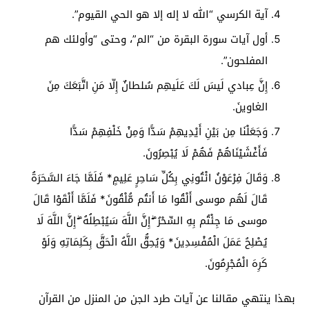
آية الكرسي “الله لا إله إلا هو الحي القيوم”.
أول آيات سورة البقرة من “الم”، وحتى “وأولئك هم
المفلحون”.
إِنَّ عِبادي لَيسَ لَكَ عَلَيهِم سُلطانٌ إِلّا مَنِ اتَّبَعَكَ مِنَ
الغاوينَ.
وَجَعَلْنَا مِن بَيْنِ أَيْدِيهِمْ سَدًّا وَمِنْ خَلْفِهِمْ سَدًّا
فَأَغْشَيْنَاهُمْ فَهُمْ لَا يُبْصِرُونَ.
وَقَالَ فِرْعَوْنُ ائْتُونِي بِكُلِّ سَاحِرٍ عَلِيمٍ* فَلَمَّا جَاءَ السَّحَرَةُ
قَالَ لَهُم موسى أَلْقُوا مَا أَنتُم مُّلْقُونَ* فَلَمَّا أَلْقَوْا قَالَ
موسى مَا جِئْتُم بِهِ السِّحْرُ ۖ إِنَّ اللَّهَ سَيُبْطِلُهُ ۖ إِنَّ اللَّهَ لَا
يُصْلِحُ عَمَلَ الْمُفْسِدِينَ* وَيُحِقُّ اللَّهُ الْحَقَّ بِكَلِمَاتِهِ وَلَوْ
كَرِهَ الْمُجْرِمُونَ.
بهذا ينتهي مقالنا عن آيات طرد الجن من المنزل من القرآن