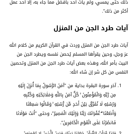
ذلك حتى يمسي، ولم يأت أحد بأفضل مما جاء به، إلا أحد عمل
أكثر من ذلك”.
آيات طرد الجن من المنزل
آيات طرد الجن من المنزل وردت في القرآن الكريم من كلام الله
عز وجل، وحين يقرأها المسلم يُحصن نفسه ويطرد الجن من
البيت بأمر الله، وهذه بعض آيات طرد الجن من المنزل وتحصين
النفس من كل شر إن شاء الله:
آخر سورة البقرة بداية من “آمَنَ الرَّسُولُ بِمَا أُنزِلَ إِلَيْهِ
مِن رَّبِّهِ وَالْمُؤْمِنُونَ ۚ كُلٌّ آمَنَ بِاللَّهِ وَمَلَائِكَتِهِ وَكُتُبِهِ
وَرُسُلِهِ لَا نُفَرِّقُ بَيْنَ أَحَدٍ مِّن رُّسُلِهِ ۚ وَقَالُوا سَمِعْنَا
وَأَطَعْنَا ۖ غُفْرَانَكَ رَبَّنَا وَإِلَيْكَ الْمَصِيرُ”، وحتى “أَنتَ مَوْلَانَا
فَانصُرْنَا عَلَى الْقَوْمِ الْكَافِرِينَ”.
وَإِذا قَرَأتَ القُرآنَ جَعَلنا بَينَكَ وَبَينَ الَّذينَ لا يُؤمِنونَ