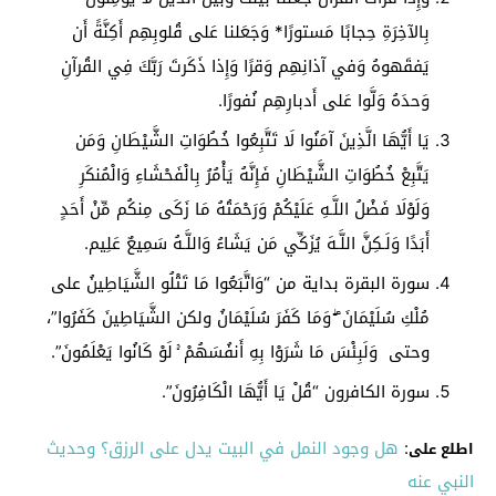
بِالآخِرَةِ حِجابًا مَستورًا* وَجَعَلنا عَلى قُلوبِهِم أَكِنَّةً أَن
يَفقَهوهُ وَفي آذانِهِم وَقرًا وَإِذا ذَكَرتَ رَبَّكَ فِي القُرآنِ
وَحدَهُ وَلَّوا عَلى أَدبارِهِم نُفورًا.
يَا أَيُّهَا الَّذِينَ آمَنُوا لَا تَتَّبِعُوا خُطُوَاتِ الشَّيْطَانِ وَمَن
يَتَّبِعْ خُطُوَاتِ الشَّيْطَانِ فَإِنَّهُ يَأْمُرُ بِالْفَحْشَاءِ وَالْمُنكَرِ
وَلَوْلَا فَضْلُ اللَّـهِ عَلَيْكُمْ وَرَحْمَتُهُ مَا زَكَى مِنكُم مِّنْ أَحَدٍ
أَبَدًا وَلَـكِنَّ اللَّـهَ يُزَكِّي مَن يَشَاءُ وَاللَّـهُ سَمِيعٌ عَلِيم.
سورة البقرة بداية من “وَاتَّبَعُوا مَا تَتْلُو الشَّيَاطِينُ على
مُلْكِ سُلَيْمَانَ ۖ وَمَا كَفَرَ سُلَيْمَانُ ولكن الشَّيَاطِينَ كَفَرُوا”،
وحتى وَلَبِئْسَ مَا شَرَوْا بِهِ أَنفُسَهُمْ ۚ لَوْ كَانُوا يَعْلَمُونَ”.
سورة الكافرون “قُلْ يَا أَيُّهَا الْكَافِرُونَ”.
:
هل وجود النمل في البيت يدل على الرزق؟ وحديث
اطلع على
النبي عنه